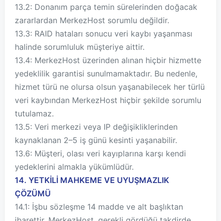
13.2: Donanım parça temin sürelerinden doğacak
zararlardan MerkezHost sorumlu değildir.
13.3: RAID hataları sonucu veri kaybı yaşanması
halinde sorumluluk müşteriye aittir.
13.4: MerkezHost üzerinden alınan hiçbir hizmette
yedeklilik garantisi sunulmamaktadır. Bu nedenle,
hizmet türü ne olursa olsun yaşanabilecek her türlü
veri kaybından MerkezHost hiçbir şekilde sorumlu
tutulamaz.
13.5: Veri merkezi veya IP değişikliklerinden
kaynaklanan 2–5 iş günü kesinti yaşanabilir.
13.6: Müşteri, olası veri kayıplarına karşı kendi
yedeklerini almakla yükümlüdür.
14. YETKİLİ MAHKEME VE UYUŞMAZLIK
ÇÖZÜMÜ
14.1: İşbu sözleşme 14 madde ve alt başlıktan
ibarettir. MerkezHost, gerekli gördüğü takdirde