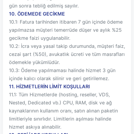
gün sonra tebliğ edilmiş sayılır.
10. ÖDEMEDE GECİKME
10.1: Fatura tarihinden itibaren 7 gün içinde ödeme
yapılmazsa müşteri temerrüde düşer ve aylık %25
gecikme faizi uygulanabilir.
10.2: İcra veya yasal takip durumunda, müşteri faiz,
cezai şart (%50), avukatlık ücreti ve tüm masrafları
ödemekle yükümlüdür.
10.3: Ödeme yapılmaması halinde hizmet 3 gün
içinde kalıcı olarak silinir ve geri getirilemez.
11. HİZMETLERİN LİMİT KOŞULLARI
11.1: Tüm Hizmetlerde (hosting, reseller, VDS,
Nested, Dedicated vb.) CPU, RAM, disk ve ağ
kaynaklarının kullanım oranı, satın alınan paketin
limitleriyle sınırlıdır. Limitlerin aşılması halinde
hizmet askıya alınabilir.