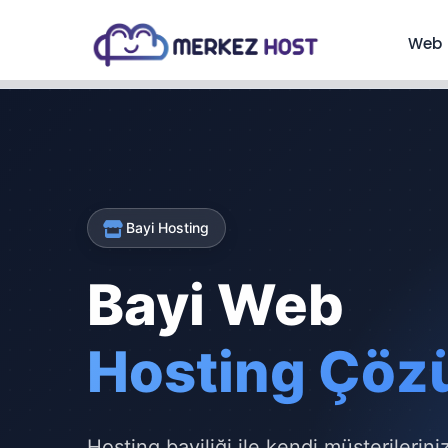
Web 
Bayi Hosting
Bayi Web
Hosting Çöz
Hosting bayiliği ile kendi müşterilerin