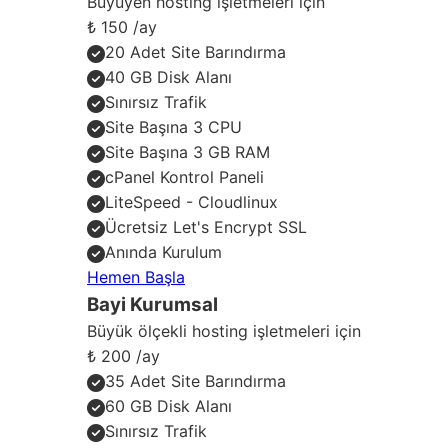
Büyüyen hosting işletmeleri için
₺
150
/ay
20 Adet Site Barındırma
40 GB Disk Alanı
Sınırsız Trafik
Site Başına 3 CPU
Site Başına 3 GB RAM
cPanel Kontrol Paneli
LiteSpeed - Cloudlinux
Ücretsiz Let's Encrypt SSL
Anında Kurulum
Hemen Başla
Bayi Kurumsal
Büyük ölçekli hosting işletmeleri için
₺
200
/ay
35 Adet Site Barındırma
60 GB Disk Alanı
Sınırsız Trafik