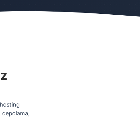
iz
 hosting
D depolama,