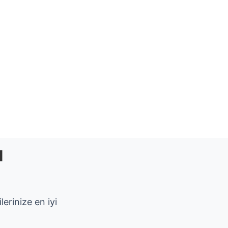
ı
erinize en iyi