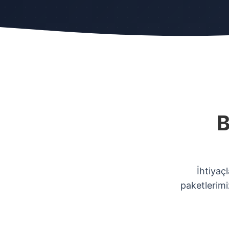
B
İhtiyaç
paketlerim