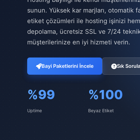
sunun. Yüksek kar marjları, otomatik 
etiket çözümleri ile hosting işinizi h
depolama, ücretsiz SSL ve 7/24 teknik
müşterilerinize en iyi hizmeti verin.
Bayi Paketlerini İncele
Sık Sorul
%99
%100
Uptime
Beyaz Etiket