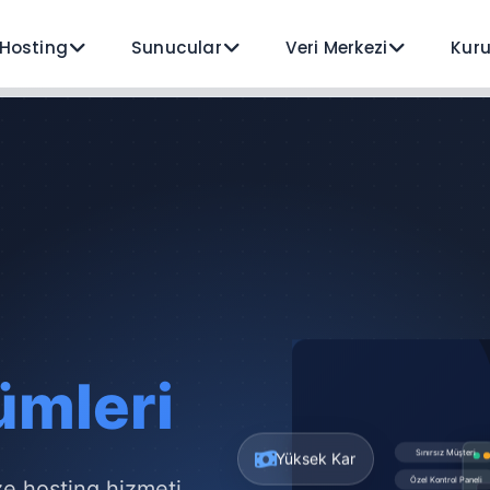
Hosting
Sunucular
Veri Merkezi
Kur
ümleri
Yüksek Kar
ize hosting hizmeti